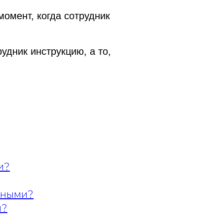
момент, когда сотрудник
рудник инструкцию, а то,
и?
льными?
я?