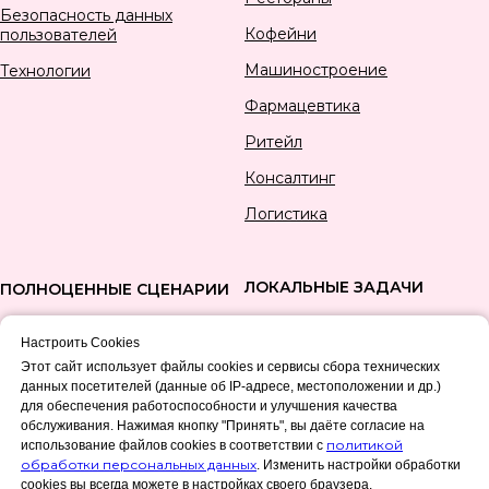
Безопасность данных
Кофейни
пользователей
Машиностроение
Технологии
Фармацевтика
Ритейл
Консалтинг
Логистика
ЛОКАЛЬНЫЕ ЗАДАЧИ
ПОЛНОЦЕННЫЕ СЦЕНАРИИ
Разработать СОПы
Систематизация бизнеса
Настроить Cookies
Порядок на рабочем месте 5C
Запуск нового бизнеса
Этот сайт использует файлы cookies и сервисы сбора технических
данных посетителей (данные об IP-адресе, местоположении и др.)
Производственный
Бережливое производство
для обеспечения работоспособности и улучшения качества
инструктаж по технологии
обслуживания. Нажимая кнопку "Принять", вы даёте согласие на
TWI
Масштабирование бизнеса
политикой
использование файлов cookies в соответствии с
обработки персональных данных
. Изменить настройки обработки
Быстрое внедрение
Наведение порядка в
cookies вы всегда можете в настройках своего браузера.