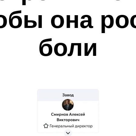
тобы она ро
боли